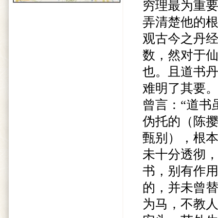
穷理最为重
弄清楚他的
观古今之丹
数，然对于
也。且道书
难明了其要
曾言：“道书
伪托的（陈
甄别），根
未十分透彻
书，别有作
的，并未曾
为马，不教