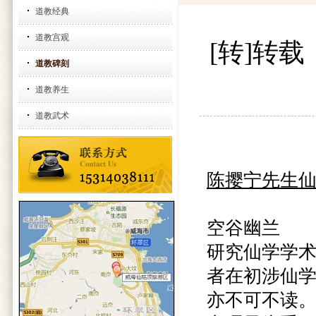
道教经典
道教宫观
[转]转
道教碑刻
道教养生
道教武术
陈撄宁先生
空谷幽兰
研究仙学学
者在初涉仙
亦不可不读