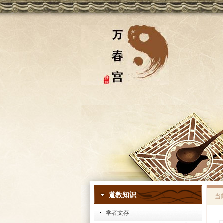
道教知识
当
学者文存