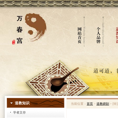
道教知识
当前位置：
首页
>
道教碑刻
> [
学者文存