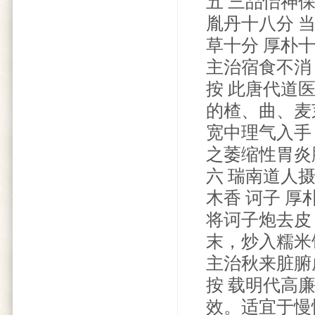
五 三品怡神
胤丹十八分 当
草十分 厚朴
主治宿食不消
按 此唐代道
的楂、曲、麦
宽中理气入手
之萎缩性胃炎
六 瑞南道人
木香 诃子 厚
将诃子炮去皮
末，炒入糯米
主治秋来脏腑
按 载明代高
效。适宜于慢