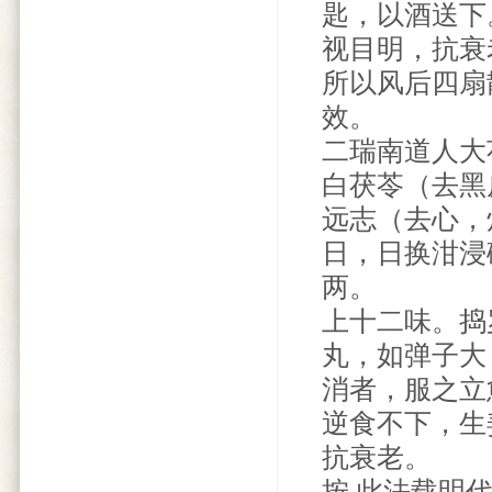
匙，以酒送下
视目明，抗衰
所以风后四扇
效。
二瑞南道人大
白茯苓（去黑
远志（去心，
日，日换泔浸
两。
上十二味。捣
丸，如弹子大
消者，服之立
逆食不下，生
抗衰老。
按 此法载明