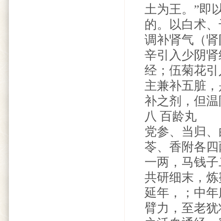
土为王。”即
的。以白术、
调补肾气（肾
辛引入少阴肾
经；伍菊花引
主兼补五脏，
补之剂，但温
八 百龄丸
党参、当归、
苓、香附各四
一两，马钱子
共研细末，炼
延年，；中年
臂力，至老犹