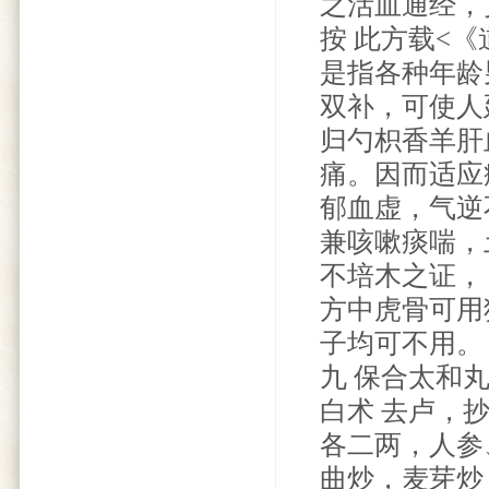
之活血通经，
按 此方载<
是指各种年龄
双补，可使人
归勺枳香羊肝
痛。因而适应
郁血虚，气逆
兼咳嗽痰喘，
不培木之证，
方中虎骨可用
子均可不用。
九 保合太和
白术 去卢，
各二两，人参
曲炒，麦芽炒