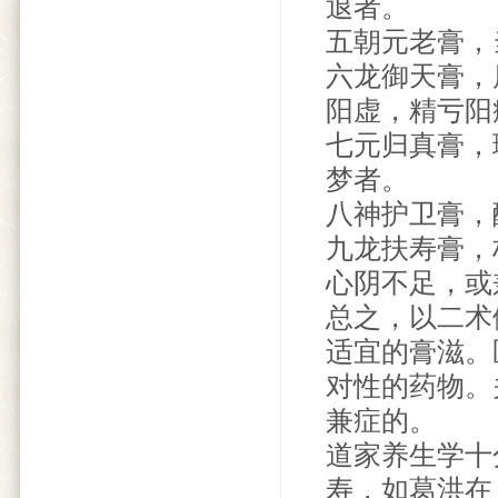
退者。
五朝元老膏，
六龙御天膏，
阳虚，精亏阳
七元归真膏，
梦者。
八神护卫膏，
九龙扶寿膏，
心阴不足，或
总之，以二术
适宜的膏滋。
对性的药物。
兼症的。
道家养生学十
寿，如葛洪在