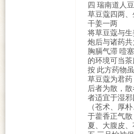
四 瑞南道人
草豆蔻四两、
干姜一两
将草豆蔻与生
炮后与诸药共
胸膈气滞 噎
的环境可当茶
按 此方药物
草豆蔻为君药
后者为散，散
者适宜于湿邪
（苍术、厚朴
于藿香正气散
夏、大腹皮、