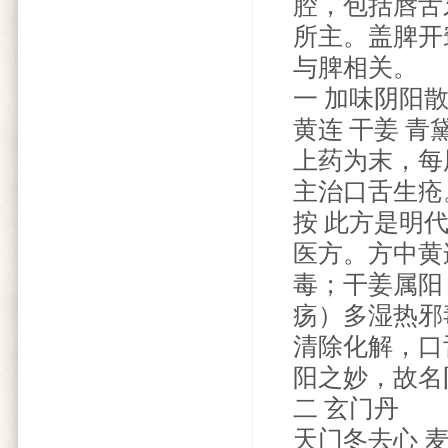
腔，包括唇舌
所主。盖脾开
与脾相关。
一 加味阴阳
黄连 干姜 青
上药为末，每
主治口舌生疮
按 此方是明
医方。方中黄
毒；干姜属阳
疡）多湿热邪
清除化解，口
阳之妙，故名
二 玄门丹
天门冬去心 麦