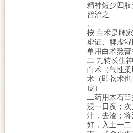
精神短少四肢
皆治之
。
按 白术是脾
虚证、脾虚湿
单用白术熬膏
二 九转长生
白术（气性柔
术（即苍术也
皮）
二药用木石臼
浸一日夜；次
汁，去渣；将
好，入土一二