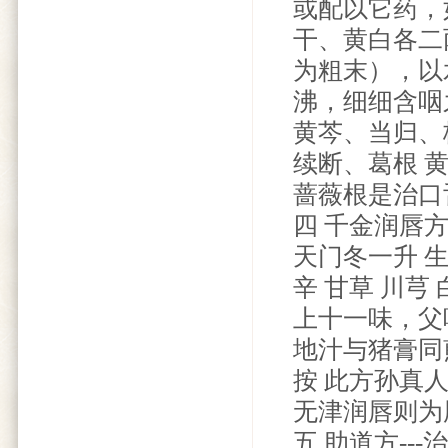
或配以它药，
干、黄白各二
为粗末），以
沸，细细含咽
黄芩、当归、
续断、葛根 
蔷薇根是治口
四 千金润唇
天门冬一升 生
辛 甘草 川芎
上十一味，父
地汁与猪膏同
按 此方孙真
无津润唇则为
五 助道方--