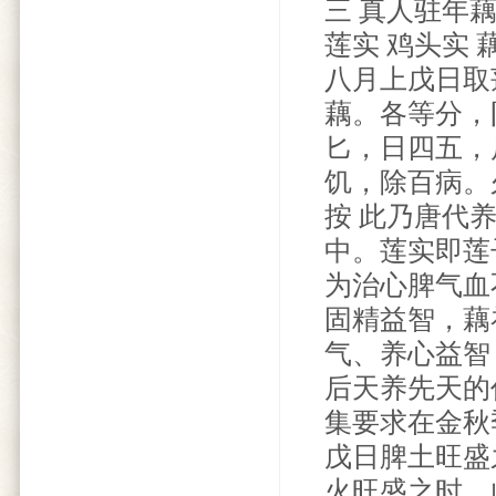
三 真人驻年
莲实 鸡头实 
八月上戊日取
藕。各等分，
匕，日四五，
饥，除百病。
按 此乃唐代
中。莲实即莲
为治心脾气血
固精益智，藕
气、养心益智
后天养先天的
集要求在金秋
戊日脾土旺盛
火旺盛之时，