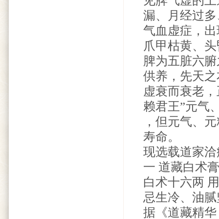
见脾气虚的上
漏、月经过多
气血虚症，出
爪甲枯黄、头
脾为五脏六腑
供养，先天之
虚衰而衰老，
赖君王”元气
，但元气、元
寿命。
现选载道家洽
一 道藏白术
白术十六两 
忌生冷、油腻
据《道藏精华