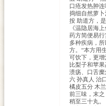
口疮发热肿连
捣细自然萝卜
按 助道方，
《温隐居海上
药方简便易行
多种疾病，所
方。”本方用
可饮下，更增
比梨子和苹果高
溃疡、口舌糜
六 孙真人 治
橘皮五分 木
前三味，末之
稍至三十丸。