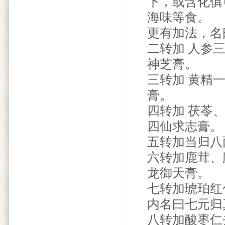
下，或含化俱
海味等食。
更有加法，名
二转加 人参
神芝膏。
三转加 黄精
膏。
四转加 茯苓
四仙求志膏。
五转加当归八
六转加鹿茸、
龙御天膏。
七转加琥珀红
内名曰七元归
八转加酸枣仁