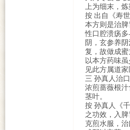
上为细末，炼
按 出自《寿
本方则是治脾
性口腔溃疡多
阴，玄参养阴
复，故做成蜜
以本方药味虽
见此方属道家
三 孙真人治
浓煎蔷薇根汁
茎叶。
按 孙真人《
之功效，入脾
克煎水服，治