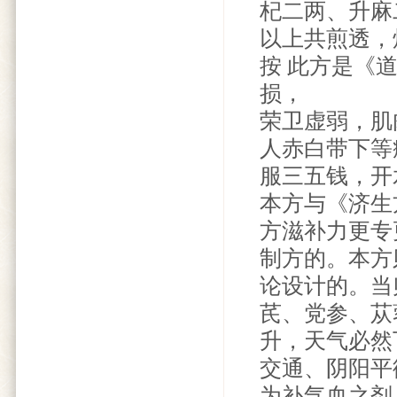
杞二两、升麻
以上共煎透，
按 此方是《
损，
荣卫虚弱，肌
人赤白带下等
服三五钱，开
本方与《济生
方滋补力更专
制方的。本方
论设计的。当
芪、党参、苁
升，天气必然
交通、阴阳平
为补气血之剂