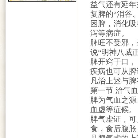
益气还有延年
复脾的“消谷
困脾，消化吸
泻等病症。
脾旺不受邪，
说“明神八威
脾开窍于口，
疾病也可从脾
凡治上述与脾
第一节 治气
脾为气血之源
血虚等症候。
脾气虚证，可
食，食后腹胀