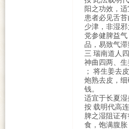
阳之功效，适
患者必见舌苔
少津，非湿邪
党参健脾益气
品，易致气滞
三 瑞南道人
神曲四两、生
； 将生姜去
炮熟去皮，细
钱。
适宜于长夏湿
按 载明代高
脾之湿阻证有
食，饱满腹胀