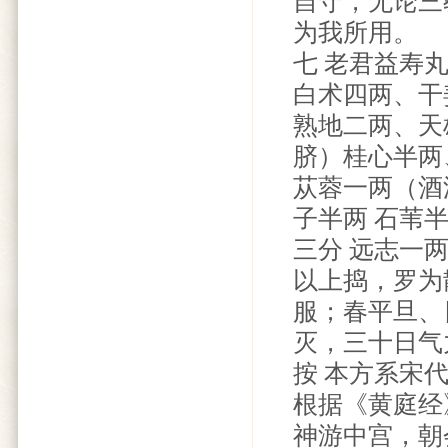
自守，无论三
为我所用。
七 老君益寿
白术四两、干
熟地二两、天
脐）桂心半两
苁蓉一两（酒
子半两 石苇半
三分 远志一两
以上捣，罗为
服；春平旦、
灭，三十日气力
按 本方系宋
根据《黄庭经
神游中宫，朝会