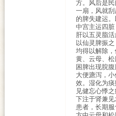
方。风后是民
一扇，风就刮
的脾失建运。
中宫主运四脏
肝以五灵脂活
以仙灵脾振之
均得以解除，
黄、云母、松
困脾出现脘腹
大便溏泻，小
效。湿化为痰
见健忘心悸之
下注于肾兼见
患者，长期服
方中云母和松