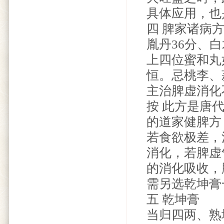
具体应用，也
四 脾家诸病
胤丹36分、白
上四位蜜和丸
恒。忌桃李、
主治脾虚消化
按 此方是唐
的道家健脾方
若食欲极差，
消化，若脾虚
的消化吸收，
需另选乾坤膏
五 乾坤膏
当归四两、熟