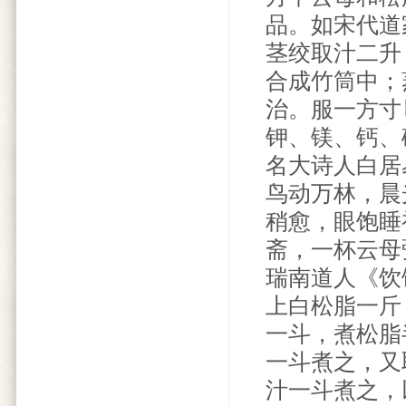
品。如宋代道
茎绞取汁二升
合成竹筒中；
治。服一方寸
钾、镁、钙、
名大诗人白居
鸟动万林，晨
稍愈，眼饱睡
斋，一杯云母
瑞南道人《饮
上白松脂一斤
一斗，煮松脂
一斗煮之，又
汁一斗煮之，