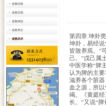
道教经典
道教宫观
道教碑刻
道教养生
第四章 坤卦
道教武术
坤卦，易经说
皆致养焉。”
己。”戊己属
中医学称“脾
认为脾的主要
滋养各个脏器
血之源，所以
竭。《黄庭经》
长。”又说“脾