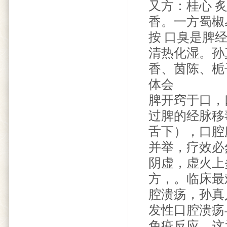
又方：桂心 
香。一方蜀椒
按 口臭是脾
清热化湿。孙
香、茵陈、栀
体会
脾开窍于口，
过脾的经脉移
舌下），口腔
并举，疗效必
阴虚，虚火上
方，。临床最
腔溃疡，孙真
发性口腔溃疡
免疫反应。这