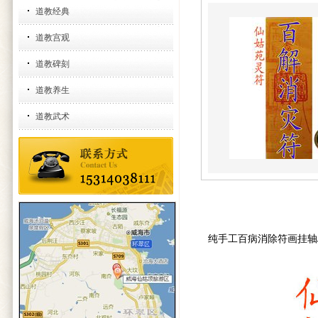
道教经典
道教宫观
道教碑刻
道教养生
道教武术
纯手工百病消除符画挂轴/