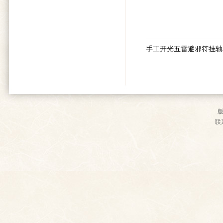
手工开光五雷避邪符挂轴/
联