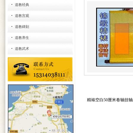
道教经典
道教宫观
道教碑刻
道教养生
道教武术
精裱空白50厘米卷轴挂轴